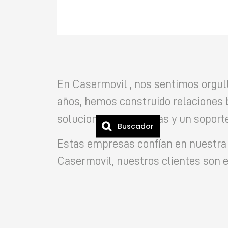
En Casermovil , nos sentimos orgul
años, hemos construido relaciones 
soluciones innovadoras y un soporte
Buscador
Estas empresas confían en nuestra e
Casermovil, nuestros clientes son e