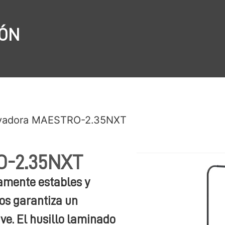
IÓN
evadora MAESTRO-2.35NXT
O-2.35NXT
mente estables y
os garantiza un
e. El husillo laminado